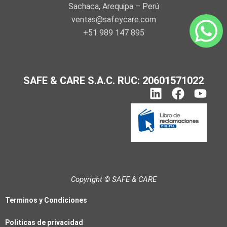
Sachaca, Arequipa – Perú
ventas@safeycare.com
+51 989 147 895
SAFE & CARE S.A.C. RUC: 20601571022
L
F
Y
i
a
o
n
c
u
k
e
t
e
b
u
d
o
b
i
o
e
n
k
Copyright © SAFE & CARE
Terminos y Condiciones
Politicas de privacidad