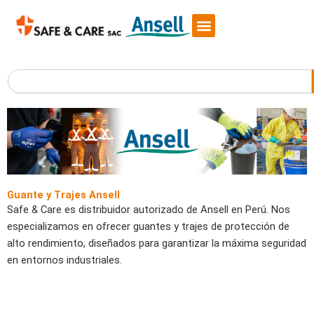
Skip
to
content
Search
Guante y Trajes Ansell
Safe & Care es distribuidor autorizado de Ansell en Perú. Nos
especializamos en ofrecer guantes y trajes de protección de
alto rendimiento, diseñados para garantizar la máxima seguridad
en entornos industriales.
P
P
P
P
P
P
P
P
P
P
P
P
P
P
P
a
a
a
a
a
a
a
a
a
a
a
a
a
a
a