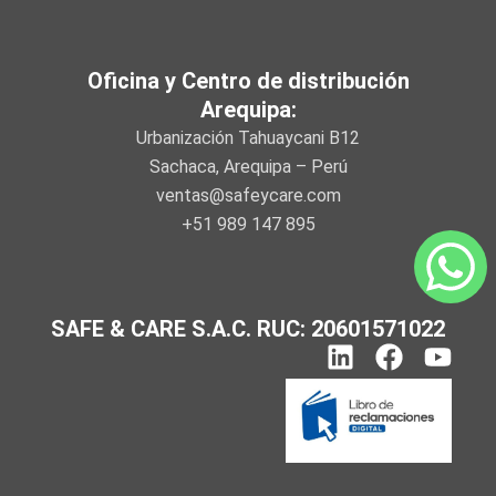
Oficina y Centro de distribución
Arequipa:
Urbanización Tahuaycani B12
Sachaca, Arequipa – Perú
ventas@safeycare.com
+51 989 147 895
SAFE & CARE S.A.C. RUC: 20601571022
L
F
Y
i
a
o
n
c
u
k
e
t
e
b
u
d
o
b