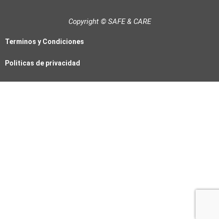
i
o
e
n
k
Copyright © SAFE & CARE
Terminos y Condiciones
Politicas de privacidad