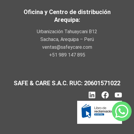
Oficina y Centro de distribución
Arequipa:
Urbanización Tahuaycani B12
Sachaca, Arequipa – Perú
ventas@safeycare.com
+51 989 147 895
SAFE & CARE S.A.C. RUC: 20601571022
L
F
Y
i
a
o
n
c
u
k
e
t
e
b
u
d
o
b