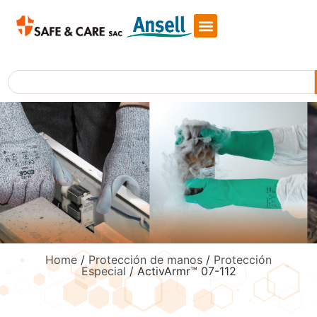
Skip
to
content
Search
Home
/
Protección de manos
/
Protección
Especial
/ ActivArmr™ 07-112