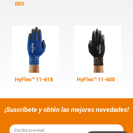
003
HyFlex™ 11-618
HyFlex™ 11-600
¡Suscríbete y obtén las mejores novedades!
Email