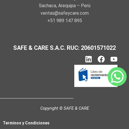
Sachaca, Arequipa – Perú
ventas@safeycare.com
+51 989 147 895
SAFE & CARE S.A.C. RUC: 20601571022
L
F
Y
i
a
o
n
c
u
k
e
t
e
b
u
d
o
b
i
o
e
n
k
Copyright © SAFE & CARE
Terminos y Condiciones