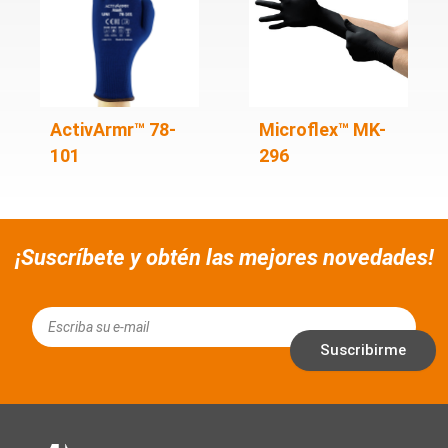
ActivArmr™ 78-
Microflex™ MK-
101
296
¡Suscríbete y obtén las mejores novedades!
Email
Suscribirme