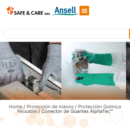
Skip
to
content
Search
Home
/
Protección de manos
/
Protección Química
Reusable
/ Conector de Guantes AlphaTec™