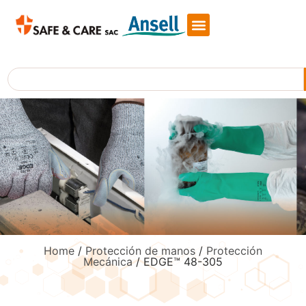
Skip
to
content
Search
Home
/
Protección de manos
/
Protección
Mecánica
/ EDGE™ 48-305