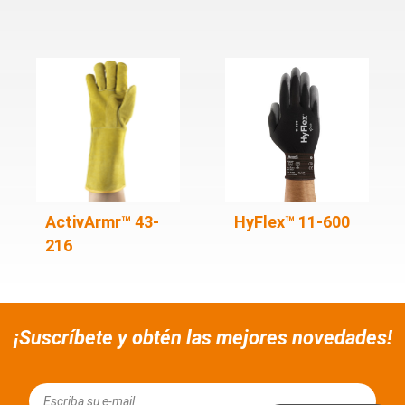
ActivArmr™ 43-
HyFlex™ 11-600
216
¡Suscríbete y obtén las mejores novedades!
Email