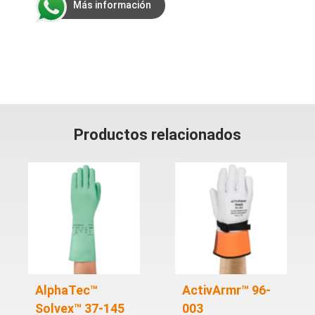
Más información
Productos relacionados
AlphaTec™
ActivArmr™ 96-
Solvex™ 37-145
003