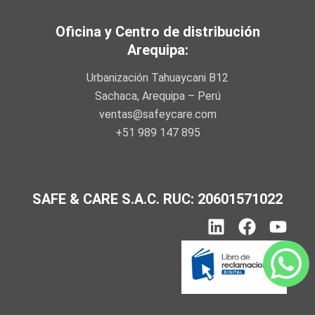
Oficina y Centro de distribución
Arequipa:
Urbanización Tahuaycani B12
Sachaca, Arequipa – Perú
ventas@safeycare.com
+51 989 147 895
SAFE & CARE S.A.C. RUC: 20601571022
L
F
Y
i
a
o
n
c
u
k
e
t
e
b
u
d
o
b