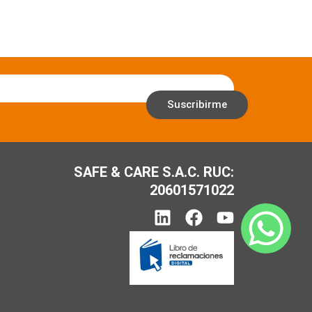
Suscribirme
SAFE & CARE S.A.C. RUC:
20601571022
L
F
Y
i
a
o
n
c
u
k
e
t
e
b
u
d
o
b