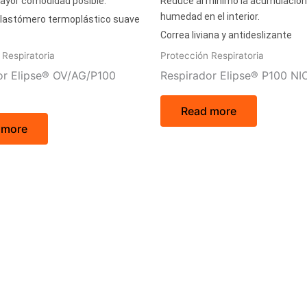
mayor comodidad posible.
Reduce al mínimo la acumulación
humedad en el interior.
lastómero termoplástico suave
Correa liviana y antideslizante
 Respiratoria
Protección Respiratoria
or Elipse® OV/AG/P100
Respirador Elipse® P100 N
Read more
 more