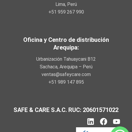
Lima, Perú
+51 959 267 990
Oficina y Centro de distribución
Arequipa:
Urbanización Tahuaycani B12
Sachaca, Arequipa – Perú
ventas@safeycare.com
+51 989 147 895
SAFE & CARE S.A.C. RUC: 20601571022
L
F
Y
i
a
o