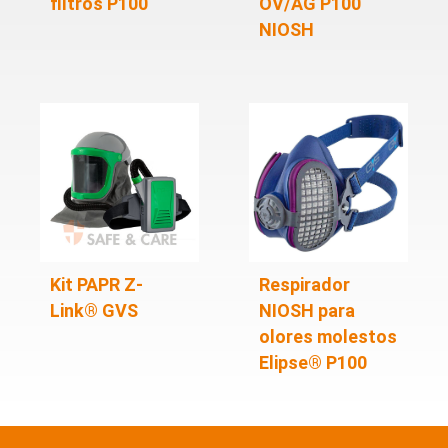
filtros P100
OV/AG P100
NIOSH
Kit PAPR Z-
Respirador
Link® GVS
NIOSH para
olores molestos
Elipse® P100