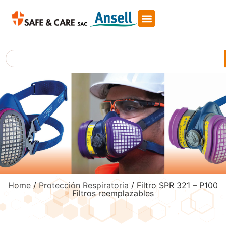
Skip
to
content
Search
Home
/
Protección Respiratoria
/ Filtro SPR 321 – P100
Filtros reemplazables