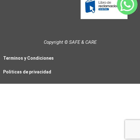
n
c
u
k
e
t
e
b
u
d
o
b
i
o
e
n
k
Copyright © SAFE & CARE
Terminos y Condiciones
Politicas de privacidad